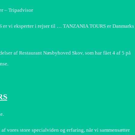
r – Tripadvisor
 er vi eksperter i rejser til … TANZANIA TOURS er Danmarks
elser af Restaurant Næsbyhoved Skov, som har fået 4 af 5 på
ense.
RS
e.
 vores store specialviden og erfaring, når vi sammensætter