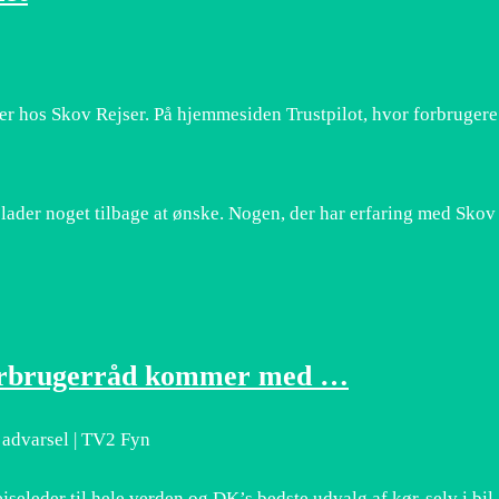
er hos Skov Rejser. På hjemmesiden Trustpilot, hvor forbrugere
lader noget tilbage at ønske. Nogen, der har erfaring med Skov
 Forbrugerråd kommer med …
 advarsel | TV2 Fyn
seleder til hele verden og DK’s bedste udvalg af kør-selv i bil