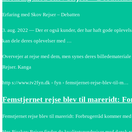
Erfaring med Skov Rejser – Debatten
3. aug. 2022 — Der er også kunder, der har haft gode oplevels
kan dele deres oplevelser med …
Overvejer at rejse med dem, men synes deres billedemateriale 
Rejser. Kanga
http s://www.tv2fyn.dk › fyn › femstjernet-rejse-blev-til-m…
Femstjernet rejse blev til mareridt:
Femstjernet rejse blev til mareridt: Forbrugerråd kommer med
Hos Risskov Rejser finder du kvalitetsrundrejser med dansk rej