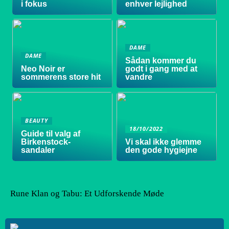
i fokus
enhver lejlighed
DAME
DAME
Sådan kommer du
Neo Noir er
godt i gang med at
sommerens store hit
vandre
BEAUTY
18/10/2022
Guide til valg af
Birkenstock-
Vi skal ikke glemme
sandaler
den gode hygiejne
Rune Klan og Tabu: Et Udforskende Møde