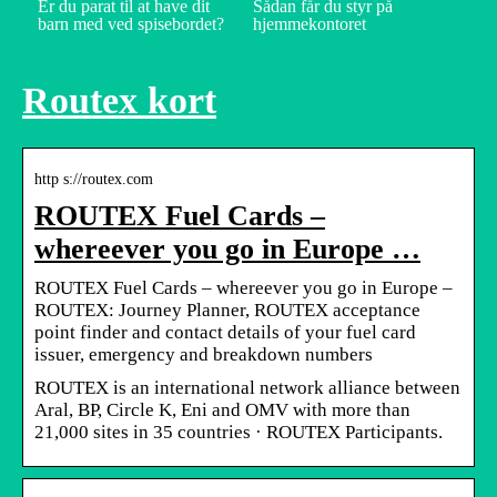
Er du parat til at have dit
Sådan får du styr på
barn med ved spisebordet?
hjemmekontoret
Routex kort
http s://routex.com
ROUTEX Fuel Cards –
whereever you go in Europe …
ROUTEX Fuel Cards – whereever you go in Europe –
ROUTEX: Journey Planner, ROUTEX acceptance
point finder and contact details of your fuel card
issuer, emergency and breakdown numbers
ROUTEX is an international network alliance between
Aral, BP, Circle K, Eni and OMV with more than
21,000 sites in 35 countries · ROUTEX Participants.