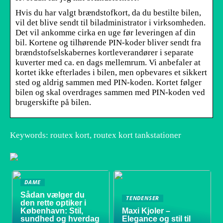
Hvis du har valgt brændstofkort, da du bestilte bilen,
vil det blive sendt til biladministrator i virksomheden.
Det vil ankomme cirka en uge før leveringen af din
bil. Kortene og tilhørende PIN-koder bliver sendt fra
brændstofselskabernes kortleverandører i separate
kuverter med ca. en dags mellemrum. Vi anbefaler at
kortet ikke efterlades i bilen, men opbevares et sikkert
sted og aldrig sammen med PIN-koden. Kortet følger
bilen og skal overdrages sammen med PIN-koden ved
brugerskifte på bilen.
Keywords: routex kort, routex kort tankstationer
DAME
Sådan vælger du
TENDENSER
den rette optiker i
København: Stil,
Maxi Kjoler –
sundhed og hverdag
Elegance og stil til