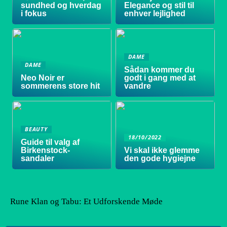
sundhed og hverdag
Elegance og stil til
i fokus
enhver lejlighed
DAME
DAME
Sådan kommer du
Neo Noir er
godt i gang med at
sommerens store hit
vandre
BEAUTY
18/10/2022
Guide til valg af
Birkenstock-
Vi skal ikke glemme
sandaler
den gode hygiejne
Rune Klan og Tabu: Et Udforskende Møde