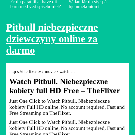
Er du parat til at have dit
Sådan får du styr på
barn med ved spisebordet?
hjemmekontoret
Pitbull niebezpieczne
dziewczyny online za
darmo
http s://theflixer.tv › movie › watch-…
Watch Pitbull. Niebezpieczne
kobiety full HD Free – TheFlixer
Just One Click to Watch Pitbull. Niebezpieczne
kobiety Full HD online, No account required, Fast and
Free Streaming on TheFlixer.
Just One Click to Watch Pitbull. Niebezpieczne
kobiety Full HD online, No account required, Fast and
Free Streaming on TheFlixer