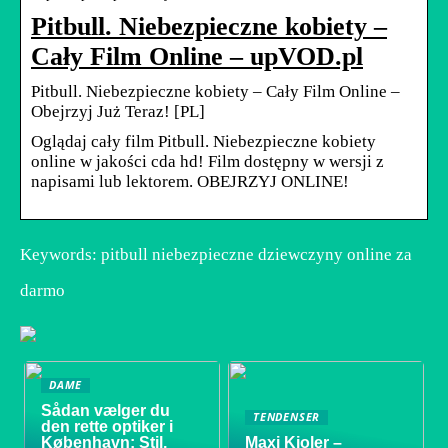
Pitbull. Niebezpieczne kobiety –
Cały Film Online – upVOD.pl
Pitbull. Niebezpieczne kobiety – Cały Film Online –
Obejrzyj Już Teraz! [PL]
Oglądaj cały film Pitbull. Niebezpieczne kobiety
online w jakości cda hd! Film dostępny w wersji z
napisami lub lektorem. OBEJRZYJ ONLINE!
Keywords: pitbull niebezpieczne dziewczyny online za
darmo
DAME
Sådan vælger du
TENDENSER
den rette optiker i
København: Stil,
Maxi Kjoler –